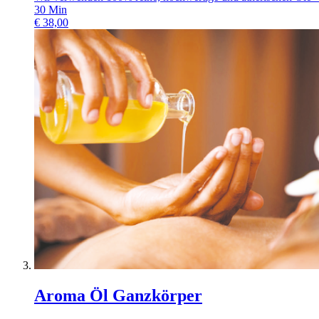
30
Min
€
38,00
Aroma Öl Ganzkörper