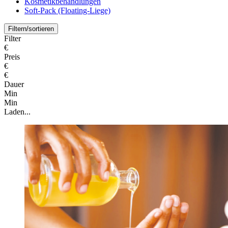
Kosmetikbehandlungen
Soft-Pack (Floating-Liege)
Filtern/sortieren
Filter
€
Preis
€
€
Dauer
Min
Min
Laden...