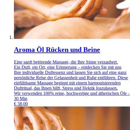
Aroma Öl Rücken und Beine
Eine sanft betörende Massage, die Ihre Sinne verzaubert.
Ein Duft, ein Ort, eine Erinnerung – entdecken Sie mit uns
Ihre individuelle Duftessenz und lassen Sie sich auf eine ganz
persönliche Reise der Gelassenheit und Ruhe entführen. Diese
einfühlsame Massage beginnt mit einem harmonisierenden
Duftritual, das Ihnen hilft, Stress und Hektik loszulassen.
Wir verwenden 100% reine, hochwertige und ätherischen Öle - 
30
Min
€
38,00