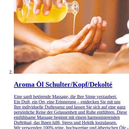
Aroma Öl Schulter/Kopf/Dekolté
Eine sanft betörende Massage, die Ihre Sinne verzaubert.
Ein Duft, ein Ort, eine Erinnerung – entdecken Sie mit uns
Ihre individuelle Duftessenz und lassen Sie sich auf eine ganz
persönliche Reise der Gelassenheit und Ruhe entführen. Diese
einfühlsame Massage beginnt mit einem harmonisierenden
Duftritual, das Ihnen hilft, Stress und Hektik loszulassen.
Wir verwenden 100% reine, hochwertige und ätherischen Öle - 