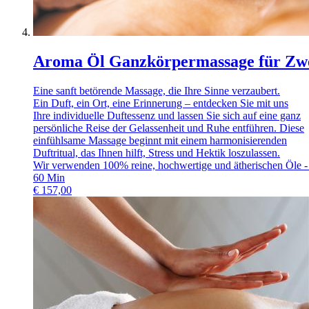
Aroma Öl Ganzkörpermassage für Zw
Eine sanft betörende Massage, die Ihre Sinne verzaubert.
Ein Duft, ein Ort, eine Erinnerung – entdecken Sie mit uns
Ihre individuelle Duftessenz und lassen Sie sich auf eine ganz
persönliche Reise der Gelassenheit und Ruhe entführen. Diese
einfühlsame Massage beginnt mit einem harmonisierenden
Duftritual, das Ihnen hilft, Stress und Hektik loszulassen.
Wir verwenden 100% reine, hochwertige und ätherischen Öle - 
60
Min
€
157,00