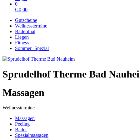
0
€
0,00
Gutscheine
Wellnesstermine
Baderitual
Liegen
Fitness
Sommer- Spezial
Sprudelhof Therme Bad Nauhe
Massagen
Wellnesstermine
Massagen
Peeling
Bäder
Spezialmassagen