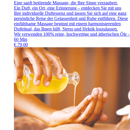
Eine sanft betörende Massage, die Ihre Sinne verzaubert.
Ein Duft, ein Ort, eine Erinnerung – entdecken Sie mit uns
Ihre individuelle Duftessenz und lassen Sie sich auf eine ganz
persönliche Reise der Gelassenheit und Ruhe entführen. Diese
einfühlsame Massage beginnt mit einem harmonisierenden
Duftritual, das Ihnen hilft, Stress und Hektik loszulassen.
Wir verwenden 100% reine, hochwertige und ätherischen Öle -
60
Min
€
79,00