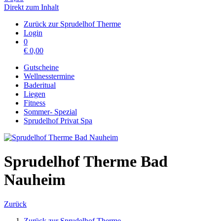
Direkt zum Inhalt
Zurück zur Sprudelhof Therme
Login
0
€
0,00
Gutscheine
Wellnesstermine
Baderitual
Liegen
Fitness
Sommer- Spezial
Sprudelhof Privat Spa
Sprudelhof Therme Bad
Nauheim
Zurück
Zurück zur Sprudelhof Therme